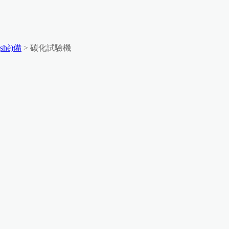
hè)備
> 碳化試驗機