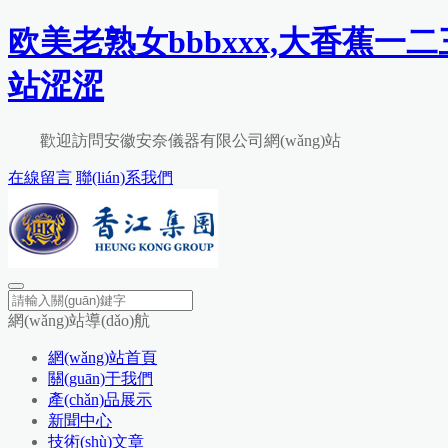
欧美老熟女bbbxxx,大香蕉一
站涩涩
歡迎訪問安徽安奈儀器有限公司網(wǎng)站
在線留言
聯(lián)系我們
網(wǎng)站導(dǎo)航
網(wǎng)站首頁
關(guān)于我們
產(chǎn)品展示
新聞中心
技術(shù)文章