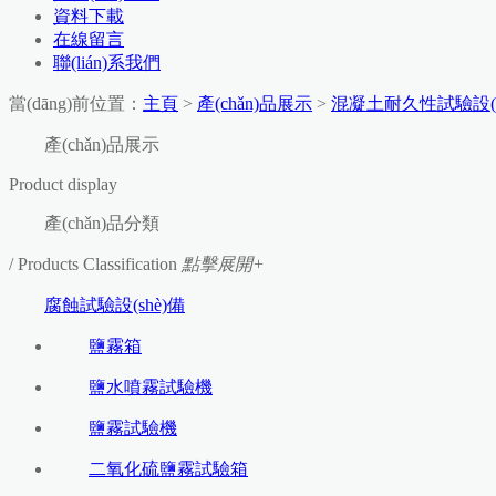
資料下載
在線留言
聯(lián)系我們
當(dāng)前位置：
主頁
>
產(chǎn)品展示
>
混凝土耐久性試驗設(s
產(chǎn)品展示
Product display
產(chǎn)品分類
/ Products Classification
點擊展開+
腐蝕試驗設(shè)備
鹽霧箱
鹽水噴霧試驗機
鹽霧試驗機
二氧化硫鹽霧試驗箱