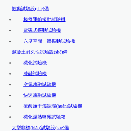
振動試驗設(shè)備
模擬運輸振動試驗機
電磁式振動試驗機
六度空間一體振動試驗機
混凝土耐久性試驗設(shè)備
碳化試驗機
凍融試驗機
空氣凍融試驗機
快速凍融試驗機
硫酸鹽干濕循環(huán)試驗機
碳化濕熱鹽霧試驗箱
大型非標(biāo)試驗設(shè)備