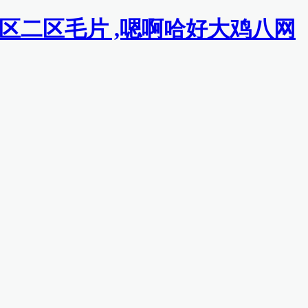
一区二区毛片 ,嗯啊哈好大鸡八网