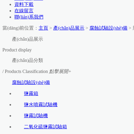
資料下載
在線留言
聯(lián)系我們
當(dāng)前位置：
主頁
>
產(chǎn)品展示
>
腐蝕試驗設(shè)備
>
產(chǎn)品展示
Product display
產(chǎn)品分類
/ Products Classification
點擊展開+
腐蝕試驗設(shè)備
鹽霧箱
鹽水噴霧試驗機
鹽霧試驗機
二氧化硫鹽霧試驗箱