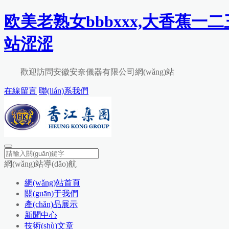
欧美老熟女bbbxxx,大香蕉一
站涩涩
歡迎訪問安徽安奈儀器有限公司網(wǎng)站
在線留言
聯(lián)系我們
網(wǎng)站導(dǎo)航
網(wǎng)站首頁
關(guān)于我們
產(chǎn)品展示
新聞中心
技術(shù)文章