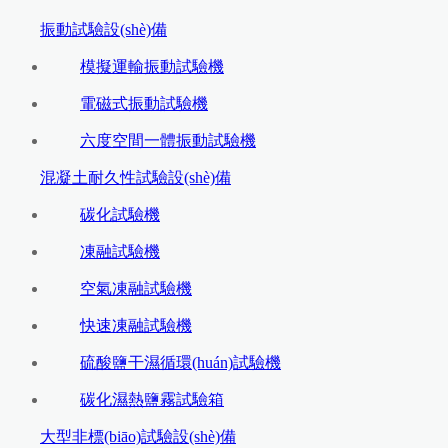
振動試驗設(shè)備
模擬運輸振動試驗機
電磁式振動試驗機
六度空間一體振動試驗機
混凝土耐久性試驗設(shè)備
碳化試驗機
凍融試驗機
空氣凍融試驗機
快速凍融試驗機
硫酸鹽干濕循環(huán)試驗機
碳化濕熱鹽霧試驗箱
大型非標(biāo)試驗設(shè)備