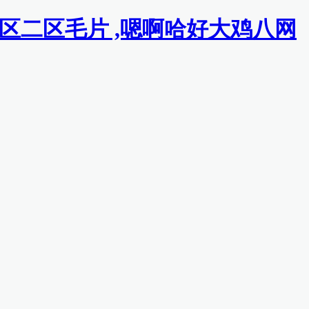
一区二区毛片 ,嗯啊哈好大鸡八网