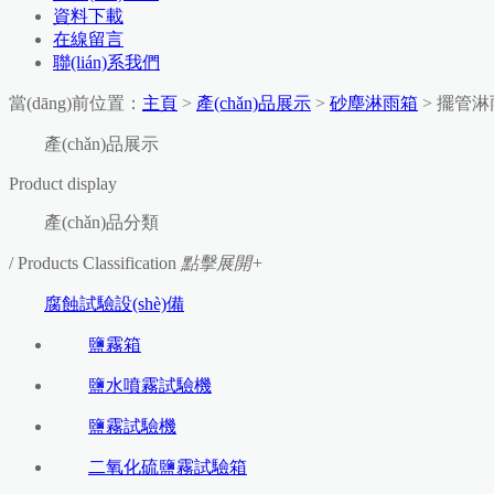
資料下載
在線留言
聯(lián)系我們
當(dāng)前位置：
主頁
>
產(chǎn)品展示
>
砂塵淋雨箱
> 擺管
產(chǎn)品展示
Product display
產(chǎn)品分類
/ Products Classification
點擊展開+
腐蝕試驗設(shè)備
鹽霧箱
鹽水噴霧試驗機
鹽霧試驗機
二氧化硫鹽霧試驗箱