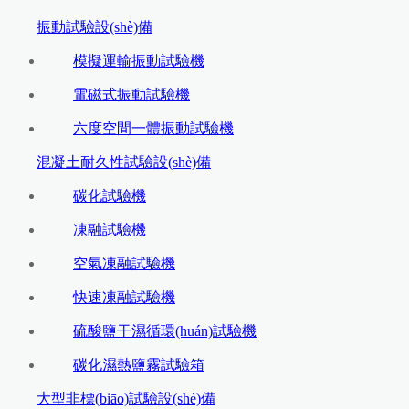
振動試驗設(shè)備
模擬運輸振動試驗機
電磁式振動試驗機
六度空間一體振動試驗機
混凝土耐久性試驗設(shè)備
碳化試驗機
凍融試驗機
空氣凍融試驗機
快速凍融試驗機
硫酸鹽干濕循環(huán)試驗機
碳化濕熱鹽霧試驗箱
大型非標(biāo)試驗設(shè)備