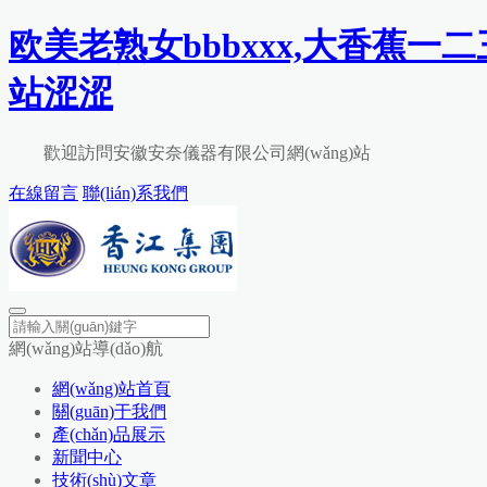
欧美老熟女bbbxxx,大香蕉一
站涩涩
歡迎訪問安徽安奈儀器有限公司網(wǎng)站
在線留言
聯(lián)系我們
網(wǎng)站導(dǎo)航
網(wǎng)站首頁
關(guān)于我們
產(chǎn)品展示
新聞中心
技術(shù)文章