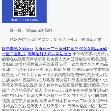
掃一掃，關(guān)注我們
感谢您访问我们的网站，您可能还对以下资源感兴趣：
欧美老熟女bbbxxx,大香蕉一二三页日韩国产,99久久精品无码
一区二区毛片 ,嗯啊哈好大鸡八网站涩涩
小伙肏富婆小屄 纤夫的爱在线观看完整版动漫 欧美真人大鸡巴射精集锦 欧美成熟美妇乱 欧美精品性视频在线观看 99国产欧美另类久久片 精品亚洲二区,欧美毛码 亚洲 综合 视频 免费 456极品嫩模在线视频 欧美无av在线中文字幕 一个人看的电影免费网站 美女被大鸡扒插 成年午夜福利片在线观看 男女猛烈无遮挡免费观看 中文字幕文字幕在线视频 伊人色婷婷在线观看视频 亚洲 欧美 天堂 综合 久久精品国产成人 高清色www日本午夜色视频 亚洲va熟妇自拍无码区 日韩人妻无码精品一专区 男生插入女生阴道的视频 北京美女肏屄视 欧美国产日本韩国一区二区 久久综合丝袜精品东京热 亚洲男人在线天堂2019 无码aⅴ精品一区二区三区浪潮 精品欧美日韩aaaah 30个交往技巧视频直播 亚洲a∧人片在线播放无码 欧美精品高清一区二区灬 午夜福利精品短视频在线 欧美性开放大片福利观视 中韩美女毛片av一播放 我被男人抽插爽歪歪视频 找个嫩逼操一下 国产午夜精品久久一二区 久久综合中文字幕日韩精品 国产888视频在线观看 日本少妇黄色片 国产成人精品亚洲线观看 操重庆骚逼视频 亚洲成av人片在线观看无 激情 亚洲 成人小说 激情 午夜亚洲Av无码高潮片 大学生初次破苞免费视频 青青操免费观看免费在线 18无码粉嫩小泬无套在线观看 久久婷婷五月综合色首页 国产精品一区二区av白丝 久SE精品一区二区三区 无码绝顶敏感痉挛抽搐潮喷 六月丁香一级片啪啪看看 久久伊人精品一区二区三区 我和麻麻没带套长篇小说 色就色综合偷拍欧美区a 别揉我奶头一区二区三区 插死你骚逼使劲视频网站 亚洲国产综合无码一区 欧美成人精品一区在线看 天天躁日日躁狠狠躁一区 小逼逼，插入、 啦啦啦www日本高清免费观看 色偷偷的亚洲男人的天堂 日本美女插bb 大鸡巴操骚逼卷大勃视频 人人爽天天爽夜夜爽qc 成人免费一区二区无码视频 一区二区三区成人色影院 美国性感美女抠逼直播视频 又黄又爽又色的美女视频 美女和人妖操屄那个视频 六月丁香婷?色狠狠久久 欧美爽歪歪一区二区三区 国产精品国产高清国产专区 插逼免费视频了 日韩电影在线观看中文字幕 性感美女高跟叉穴被操逼 精品国产女同疯狂摩擦2 中文字幕人妻熟人妻熟丝 色国产在线视频一区二区 美女被大鸡巴操的直喷水 国产小视频免费在线观看 中文字幕第二页乱码在线 日韩视频一区二区三区观看 欧美与黑人午夜性猛交久久久 久久久久农村少妇特毛片 奇米影视777第四影院 秋霞电影国产精品麻豆天美 成人免费区一区二区三区 黄片免费看亚洲一区二区 啊啊啊嗯嗯视频免费轮奸 国产一区二区三区精品视频 小荡货女友h调教 1769国产精品短视频 中文字幕SM重口第三页 内精品自线自拍1717 国产精品秘入口18禁麻豆免会员 青青草一区二区免费精品 插死你骚逼使劲视频网站 无码绝顶敏感痉挛抽搐潮喷 激情无码人妻又粗又大 亚洲最大的偷拍视频网站 大鸡吧操小逼嗷嗷叫视频 丁香精品久久久久9999 91久久精品一区二区三区 av手机版天堂网加勒比 欧美一级a高清视频免费 xxxxx大胸 大屁股熟女一区二区三区 a毛片全免费版全免费观看 老女人黄色操大骚逼录像 国产午夜福利视频在线观看 无码囯产精品一区二区免 精品国产三级∨在线无码 精品国产亚洲av麻豆尤物 看男人下面插入女生下面 欧美日韩国产在线观看网站 黄网站无毒免费 余生请多指教电视剧在线观看 欧美饥渴熟妇高潮喷水水 欧美日韩在线成人看片a 我要肏大屄视频 老熟女一播放区二区三区 亚洲欧美日韩中文字幕一区 日韩国10次美女黄视频 老色鬼精品视频在线播放 操一操在线资源 乱人伦精品视频在线观看 亚洲狠亚洲狠亚洲狠狠狠 亚洲日本精品麻豆一区国产 久久亚洲精品成人av无码网站 久久水蜜桃网成人网2区 亚洲国产AV片在线观看 免费看ww视频网站入口 91国自产精区国产午晚 水果派解说网站 大鸡巴操小女人 亚洲第av无码专区 大淫妇肏屄视频 亚洲国产综合无码一区 中文字幕无码av东京热 女女唔啊啊啊啊奸淫视频 操骚逼爽死了插到哭视频 黄色资源网久久资源365 国产成人第一页在线视频 欧美午夜一级艳片免费看 蜜桃臀无码内射一区二区三区 五月婷婷六月丁香综合激情 欧洲女人与公拘交的视频 爆操出白浆视频在线观看 小荡货女友h调教 欧美日韩国产成人高清视 大阴劲插入美女阴道视频 国产欧美一区二区三区婷 日韩欧美在线精品一区二区 无翼乌之侵犯工口全彩老师 四虎影视库永久在线地址 国产亚洲高清国产拍精品 欧美性视频欧美欧一欧美 国产色视频免费观看懂色 欧美精品99久久久久久 白丝护士自慰喷水流白浆 成人影院欧美亚洲av在线 性色av一区二区三区夜夜 久久精品国产99国产精2018 国产成人av一区二区三 一边做爰一边吃奶头的感觉 日本老妇乱子伦中文视频 无码免费午夜福利片在线 456亚洲精品成人影院 欧美成人精品videos 久久久高清视频在线观看 我把白丝班长按在桌上× 欧美性爱中文字幕无线码 最新国产三级片在线播放 超碰欧美精品人人做人人爱 日韩久久久老湿中文字幕 青青久精品观看视频最新 三级黄色的网站在线观看 无码网站日韩成人a99 成年片人免费视频 国产精品中文字幕在线三级 精品免费久久久久久久久 国产午夜精品一区理论片 小骚逼成人网站 插逼免费视频了 亚洲中文无码线在线观看 日韩人妻午夜乱子伦视频 在线欧美96… 我不是诗仙啊在线看免费 操肥逼免费视频 亚洲精品人成网线在线播va 日韩一区二区三区系列视频 大鸡巴插学生妹骚逼视频 日韩成人午夜电影在线观看 女人被爽到高潮在线观看 亚洲天堂网最新 国产一级毛片一区二区视频 久久免费资源福利资源站 永久免费A片无限观看软件 久久久久久国产精品999 全世界女人操B 亚洲精品日韩一区二区日本 射你逼里好不好视频导航 中国国产一级毛卡片高清 大鸡吧操逼视频91下载 亚洲中文字幕无码永久免弗 国产888视频在线观看 闺蜜操逼大秀走马粉嫩穴 xxxxx尤物在线一区 文字幕乱码精品久久久久 中文字幕在线精品的视频 欧美性黑人极hd另类 操逼电影免费观看完整版 国产精品白浆在线观看无码专区 国产精品亚洲二区在线观看 欧美与黑人午夜交久久久 亚av日aⅴ无码电影 大香蕉一二三页日韩国产 一个人在线观看的www 中文字幕伦一区二区三区 国产综合精品91久久久 国产三级精品三级在线专1 免费在线观看的黄片平台 亚洲成av人片在线观看无 大鸡巴操BB色免费视频 强奸内射的视频 又色又爽又黄的视频人妻 四虎精品成人免费视频 免费短视频在线观看国产 亚洲国产精品网页久久月 日韩欧美高清一区两区三区 青青青在线播放视频国产 大黑屌操白屄操屁眼视频 91成年女人午夜毛片免费 亚洲18色成人网站www 小骚逼啪啪视频 精品精品男人的天堂国产 久9色无码精品国产av 久久久久久91久久久久 亚洲尤物极品天堂久久久 五月婷婷大香蕉在线视频 人人爽人妻少妇女夜夜狠 欧美第一次开笣 抽插受不了视频 鸡巴插小穴视频在线观看 肌肌插小穴视频 青青青草原在线免费视频 久久久中文字幕 欧美亚洲天堂一区二区三区 少妇无码AV 日本最新免费二区三区四区 在线播放国产偷丝拍强伦 啊啊啊骚逼好痒乱伦视频 大香蕉一人久草 老汉色首页a∨亚洲图片 东北女人操逼视频一级片 人人看人人想人人爽 想看两根鸡吧操骚逼视频 国产一级毛片夜一级毛片 日本视频免费观看的网站 国产麻豆成人av色影视 好想被男人插逼毛片大全 国产精品三级小泽玛利亚 国内综合精品一区二区av 91精品成人福利在线播放 91精品婷婷国产综合久久 青青草原网视频在线观看 91精品婷婷国产综合久久 国内无遮码无码的免av 日美肏屄视频一 男人猛进出女人下面视频 18禁妖精动漫应用下载 亚洲av人人澡人自国产 免费国产线观看免费观看 一区二区三区国产中文字幕 大香蕉日韩经典在线观看 久久久久无码精品国产a 日本人妻电影中文一区二区 玩弄放荡人妻一区二区三 国产一区二区三区怡红院 国产精品夜色视频一级区 欧美性爱俱乐部 女人扒开下面无遮挡 农村熟妇乱子伦拍拍视频 高清不卡日本v在线二区 美女不穿衣服视频骚网页 亚洲色大成网站www 亚洲 综合 久久 校园 日韩无砖专区一中文字目 久久国产精品偷 性中国另类bbwbbw 国产农村成人AA级毛片 老熟妇自慰av xxxx内射中国老妇 一本到无码AV专区无码 老汉色首页a∨亚洲图片 亚洲婷婷五月综合狠狠爱 欧美性视频一区百花视频 99久久国产一区区≡区 小泽玛利亚无码一区二区 性色av网站 大好硬好深好爽想要AV 亚洲熟女www一区二区三区 丁香色婷婷基地中文字幕 sss视频在线观看 青青草原人成视频在线观看 欧美亚洲俺也去欧美亚洲 用力干好痒视频 xxxxx尤物在线一区 色AV专区无码影音先锋 老熟女一播放区二区三区 夫妻性生活一级特黄大片 国产精品久久无码一区二区三区网 久久东京热观看互动交流 超碰cao草棚gao进入 俺去俺来也WWW色官网 日韩精品人妻黄色一级片 手机av五月天男人天堂 小说区另类小说激情文学 精品国产一区二区三区色欲 成a片无码免费播放 九九热这里只有精品12 武侠古典狠狠干 国产一卡二卡三卡四卡兔 国产精品国产三级国产三不 日死你插屄av 国产99久久亚洲综合精品 九九热这里只有精品33 近距离抽插视频 视频区图片区小说区国产 女人久久久久久久久久久 97资源国产精 久久国产精品午夜亚洲欧美 波多野结衣一区二区三区高清 国产美女视频免费看网站 精品服丝袜无码视频一区 欧美 日韩 一区 自拍 亚洲精品第一国产综合野 人妻 丝袜 在线一区二区 精品熟女少妇av免费看 上萬網友分享a级国产乱 操下面啊啊视频 日本一二区视频在线观看 狂野欧美性猛交xxxx 星空无限mv国产剧 在线免费观看avh网站 国产精品va在线观看无 日本一区二区三区在线观看 最新精品国产自偷在自线 成年黄页网站大全免费无码 黑鸡巴好大日女人的嘴巴 亚洲自偷自拍另类12p 国产福利小视频尤物98 嗯嗯啊嗯舔视频 搞黄色被内入哇哇叫流水 区综国产合另类亚洲欧美 青青青国产精美在线观看 亚洲不卡无码AV中文字幕 免av在线观看网站 亚洲人成无码区在线观看 又粗又硬的鸡巴操逼视频 女人自慰高级无遮挡毛片 看全黄大黄大色大片美女 97国产精品三级视频播放 欧美69久成人做爰视频 久热这里只精品99国产6 国产超短裙丝袜在线观看 人人爽人人澡人人人妻 女人18毛片a级毛片视频 国产精品久久久久久不卡 久久精品一区二区东京热 久久亚洲精品中文字幕 中文字幕在线第一页日韩 日本亚洲欧洲中文精品专 操干漂亮妖娆的的骚女人 日b真爽视频 迅雷下载 欧美人与动牲交免费观看网 男女真人色视频 亚洲A片在线影院观看蜜芽TV 成人依依网站亚洲综合久 天天爽夜夜爽夜夜爽精品r 成年男女的免费视频网站 一本大道av伊人久久综合 国产精品久久香蕉国产线 大B少妇干大屌 亚洲国产制服丝袜无av 啊嗯哈 老公你的太大了 国产成人无码a区视频在线观看 亚洲爆乳成av人在线视水卜 被男人吃奶很爽的毛片 国产精品一区二区三在线 jiZZ丰满农村胖女人 精品国产女同疯狂摩擦2 成人乱码一区二区三区av 50路日本熟妇在线播放 久久久久99精品免费 好想男人又曰又添免费看 我的鸡巴操美女屁股视频 久久精品亚洲一区二区三区浴池 好大好粗好紧好想射视频 五月天欧美激情免费观看 岛国片在线免费观看一区 老妇被操到高潮内射视频 成人免费网站久久久樱花 女人高朝张开腿让男人桶 小菊的放荡日记高h无删减全 欧美大骚屄视频 欧美无av在线中文字幕 熟女人又色又紧又爽又黄 五月丁香六月综合欧美久久 国产精成人品日日拍夜夜 美女屁股无遮挡在线观看 少妇特殊按摩高潮惨叫无码 久久精品国亚洲a∨麻豆 国产精品无码一二三视频 亚洲M√高清砖码202 日韩无码免费 四十路の五十路熟女豊満 久久久精品久久久久久96 俄罗斯女人的性生活视频 国产精品久久久久影院 国产精品第一页久久91 美女和帅哥啪啪免费网站 黑人大鸡巴猛插骚逼视频 男人和女人桶鸡鸡的视频 黄瓜搓进女生鸡鸡里视频 图片区小说区区国产明星 激情偷乱人伦小说免费看 熟女快要高潮了在线观看 亚洲一区二区三区四区91 日日噜噜夜夜狠狠久久蜜桃 中国男人操老女人逼视频 国产精品日韩欧美一区二区三区 国产精久久久久久无遮挡 国产精品久久久久久久人热 夜夜躁狠狠躁日日躁av 亚洲 欧美 成人 动漫 邻居的丰满人妻中文字幕 精品人妻一区二区三区四区在线 国产男女猛进猛出无遮挡 亚洲第一色骚骚骚骚骚骚 看毛片日逼视频 天天操西瓜网女人的逼逼 欧美一区二区三区不卡视频 日韩女同区二区三区五区 国产大学生宾馆高清视频 日产无码中文字av 男人猛进出女人下面视频 不卡直接看一级免费黄色片 啊啊啊啊操骚逼好爽视频 精品国产第国产综合精品 俄罗斯老熟妇乱子伦视频 久久久精品视频直接观看 看操逼看操逼逼 亚洲中文字幕波多野结衣 美女裸身无遮挡全免费视频在 国产区在线观看成人精品 亚洲男男同人啪啪拍网站 四虎精品免费永久免费视频 欧美一级特黄大片做受国产 久久久亚洲AV成人网站 久久久久波多野结衣高潮 亚欧美少妇影院 日韩欧亚gay视频网站 国产激情无码高清,动漫 肏 少 妇 屄 在 线 少妇的一区二区三区四区 无码大屁股丰满高潮大叫 欧美一区三区日韩版夜黑 性欧美极品XXXX另类 野花香视频在线观看免费高清版 浴室人妻的情欲HD三级 手机在线视频精品中文网 97超级人人对对碰免费 丰满的人妻hd高清日本 男女午夜福利 九九热这里只有精品33 欧洲精欧洲精品高清一区 插逼免费视频了 国产一区二区三区四区久久 xxxxx大胸 亚洲电影日韩系列中文字幕 欧美又大粗又爽又黄大片视频 啊轻点灬大巴太粗太长了 星空无限mv国产剧 ,进来了,好大,要喷了 亚洲精品99久91在线 婷婷五月天在线 河南老骚妇操逼 国产98在线 | 日韩 国产精品亚洲成在人线 操亚洲骚逼网站 大鸡巴用力操我动漫视频 亚洲第一色骚骚骚骚骚骚 久久久精品成人免费视频 美女被大鸡吧操插操插日 黄片鸡巴骚逼操黑丝免费 国产老妓女野外视频在线 国产黄色三级片在线观看 性网站高清亚洲 狠狠躁夜夜躁人人爽超碰97香蕉 日本三级韩国三级欧美三级 销魂老女人老泬 一区二区三区四区日韩精品 欧美日韩一区二区三区va 一区二区三区在线观看欧美 我想看看小逼逼 91久久精品凹凸一区二区 亚洲欧美日韩国产一二三区 女邻居高潮喷水在线观看 日本欧美亚洲一区二区三区 欧美成人aa视频免费观看 女人高潮被爽到呻吟在线 日韩欧亚gay视频网站 久久久精品999久久久久 女子被岔开嫩逼免费观看 亚洲一区二区三区四区黄 无码擁有海量的影視資源 男人捅女人国产精品网址 一本到亚洲中文字幕av 看毛片日逼视频 五十路六十路七十路熟妇 韩国三级bd高清中字全部 啊啊啊啊啊啊嗯在线观看 操美女美女啊啊啊美女啊 免费污视频在线观看不卡 皮肤容易留色沉是什么原因 丰满人妻熟妇乱又精品视 仙踪林性开放的视频在线 国产精品成人啪精品视频 日本精品videosse 亚洲精久久一区二区三区 久久久不卡国产精品一区二区 国产av不卡一区二区三区 人与兽黄色视频 在线视频免费观看www动漫 青青草原在人线国产观看 精品国产福利在线视频 欧美成人免费全部观看国产 强壮的公么把我弄得好爽 国产精品96xxxxx 68热无码视频在线观看 啊啊插我好爽啊操我视频 熟女中文字幕一区二区三区 黄色片在哪里看中文字幕 无码H黄肉3D动漫在线观看 大鸡巴操老骚逼视频欧美 免费A级毛片67194 韩国60部三级未删减版 打印机突然偏色怎么回事 三级小说视频图片小说视频 精品无码一区二区三区av 插入阴道使劲插高潮视频 日日弄天天弄美女bbbb 精品久久久久久综合日本 国产精品一区二区日韩精品 日韩精品成人一区二区在线 精品国产日韩无 影视 大鸡巴快插进来98视频 老色鬼精品视频在线观看 黄色三级av在线免费播放 黄色三级蜜桃网 国产精品久久久久精品紧 国产精品久久久久久久密月 成人国产精品一区二区香蕉 污污污厕所白慰喷水网站 久久久精品视频直接观看 久久久久久久久夜夜夜情 亚洲国产美女高潮久久久 免费精品人在线二线三线 国产在线看av 女人高朝张开腿让男人桶 国产精品一区二区一区二区 久久亚洲中文av区二区 激情亚洲AV?码日韩色 超碰手机在线观看亚洲色图 成人在线日韩免费一卡二卡 国产麻豆成人av色影视 一本一本久久a久久综合 久久精品成人无码观看56 鸡吧在快点 受了了网站 非洲老头阴茎超长黄色片 男人扒开女人的屁股桶爽 日韩大陆欧美精品视频区 国产sm调教折磨视频失禁 骚逼骚逼骚逼逼 欧美一区二区三四在线观看 亚洲第一成年男人的天堂 我想看看小逼逼 中文字幕无码日韩中文字幕 翡翠是买色还是飘花的好 我要看那个逼逼a逼c逼 男人的天堂日韩av在线 日韩欧美在线精品一区二区 免费看成人a片无码视频 国内精品久久久久电影院 国产高清成人熟女免费视频 久久久久久人妻中文免费 中文在线第一页 亚洲视频第二页 国产一区二区三区小说 呻吟激情久久久久久久av 免费网站www羞羞色污 大鸡巴操到底啊啊嗯视频 欲香欲色天天天综合和网 麻豆av一区二区三区不卡 国产精成人品日日拍夜夜 国产失禁大喷潮在线观看 日韩a片无码毛片免费看 久久久久久久久熟女av 黑人大吊性交孕妇操操操 女生的机巴插手 久久精品国产99国产精品导航 国产精品亚洲欧美一区麻豆 欧美名模大胆开放大尺度 免费看男阳茎进女阳道动态图 男孩粗大肉棒操骚女视频 国产精品人人妻人人爽 麻豆av一区二区三区不卡 无码精品国产d在线观看 黑屌操白逼换妻 美女抠逼喷水操逼的视频 亚洲综合社区欧美综合色 91最新精品国自产拍福利 大鸡巴抽插嫩逼视频免费 翡翠是买色还是飘花的好 男生大鸡巴操逼美女大逼 色狠狠一区二区三区香蕉 一区二区三区国产av电影 1024你懂的日韩在线 操动漫美女小穴视频网站 操我的搔逼导航 国产超短裙丝袜在线观看 亚洲一级黄片 被c哭着爬走又被拉回来调教 在线观看国产一区二区三区 蜜乳一区二区三区亚洲国产 国产国语刺激对白毛片一 久久久久久中文字幕伦理 野外后入大屁股中国女人 一个人看的电影免费网站 午夜性刺激片免费观看成 女生扒开尿口让男生桶爽 国产91精品高清一区二区 欧美丝袜综合色区第一页 亚洲婷婷五月综合狠狠爱 成人男女做爰免费视频网 老司机午夜精品在线观看 农村少妇97av毛片网 亚洲天堂2017无码 操进女人之比里 肏 少 妇 屄 在 线 18 在线 播放 国产 91精品一区二区三区免费 色哟哟网站精品免费观看 av韩国麻豆免费在线观看 久久婷婷五月综合色国产 国产69精品视频在线观看 欧美黄色一级免费毛悠悠 少妇激情一区二区三区99 天天鲁一鲁摸一摸爽一爽 武侠古典狠狠干 av无码免费专区无禁网站 国产免费看a片好大好爽 国产又粗又湿又爽的视频 屄在线免费观看 免费看点www逼里逼里 伦h望h女h高 帅哥插美女黑丝淫男乱女 两个人日本www免费版 中文字幕人妻熟人妻熟丝袜美 操老妈阴户视频 美女爱大屌网站 久久久久波多野结衣高潮 肉棒直接插入内射 视频 男生和女生搞黃色的网站 大几把C我啊啊啊啊啊啊 亚洲最新成人无码网站 亚洲精品亚洲综合国产字幕 欧美精品23页在线观看 久久久久99精品成人品 美女在野外日屌 国产午夜精品久久一二区 大鸡巴日大大黑逼在工招 日本同性恋操鸡 扒开她粉嫩的小缝的A片 大肉大捧一进一出的视频 国产黄在线观看免费观看 国产 浪潮AV性色四虎 1区2区3区4区精华液 看女神大骚BB 操欧美肥胖老逼 男生鸡鸡痛女生鸡鸡网站 黑人大鸡巴操美女的黄片 日本人与黑人牲交交免费 国产精品sss在线观看 进去美女馒头穴 男人猛捅女人大搔逼软件 日韩美女黄色的av大片 操进女人之比里 淫荡的黑丝少妇 大鸡巴操大屁股美女视频 日韩成人性生活一级视频 亚洲熟妇一区二区三个区 欧美人与性动交ccoo 亚洲日韩一中文字暮AV 美女美图汇聚全球精美色图 亚洲热在线精品免费观看 97二超级碰碰久久久久 色呦呦视频在线观看视频 日本免费高清午夜在线视频 国产一区二区三区 91 鸡巴操逼真人版 亚洲码欧洲码一二三区麻豆 可以看全身污女的qq号 男女真人色视频 黄色视频女生啊啊啊啊啊 蜜桃传媒麻豆第一区免费 国产一级片免费的久久久 日韩精品中文字幕制服诱惑 性爱视频大鸡巴 亚洲国产精品一在线观看 国产精品亚洲精品777 国产精品天天在线观看麻豆 欧美日韩国产成人高清视 亚洲精品国产精品欧美精品 亚洲午夜经典一区二区日韩 k频道在线观看国产精品 骚女网站展现看 久久婷婷五月综合色首页 骚逼女教师被大鸡巴猛操 亚洲欧美日产综合在线看 国产日本卡二卡三卡四卡 h网站在线免费 久久99精品久久只有精品 国产三级三级奶头大久久级 亚洲欧美精品伊人久久 亚洲中文字幕一区二区乱码 看全黄大黄大色大片美女 国模无码视频一区二区三区 欧美性色黄大片多多影院 久久久久久久久久热视频 女人18操屄网 黄色免费射精看 日日摸夜夜做肉肉射人色 给我来个操逼的片儿看看 99热这里真的只有精品 窃听风云2手机在线观看 欧美 日韩 中文 一区 久久丝袜脚交足黄网站免费 真人版肏屄视频在线观看 午夜永久精品视频在线看 亚洲妇熟xxxx妇色黄 欧美一级a高清视频免费 色就色综合偷拍欧美区a 久久精品aⅴ无码中文字字幕重口 在线毛片片免费观看鲁鲁 97人人妻人人操人人爽 女人搞鸡免费AAA88 久久看电影久久久久人妻 少妇乱子伦精品无码专区 69xx老熟女网络精选 欧美成年人免费啪啪视频 亚洲天堂电影一区二区三区 白丝护士自慰喷水流白浆 明星黄色视频搞B全免费 日本免费一区久久人人澡 漂亮人妻被公日日躁全集 久久69熟女伦国产高清 两口子交换真实刺激高潮 人与禽的18免费a视频 扣大逼操老逼日小逼视频 日韩极品精品一区二区三区 尿液颜色像红茶色怎么回事 亚洲精品中文字幕无码AV 男女真人无遮挡免费视频 亚洲高清一二区二区三区 黑人大鸡巴强奸韩国女人 亚洲国内精品自在线影视 脸上老是长白色的小米粒 久久久精品人妻一区二区三区四 嗯啊啊啊大jb网站视频 大黑鸡巴操疯狂骚逼录像 亚洲色无码专区在线观看精品 大鸡巴操大骚逼现场直播 大屁股熟女一区二区视频 国产精品成人av三级在线 亚洲天堂国产精品一区在线 美女露屁眼视频在线观看 爽死你个放荡粗暴婬故事 18禁止吃爆乳奶头网站 久久99黄色视频老美女 午夜理论片2018理论 97精品免费视频国产专区 免费男女牲交全过程播放 啊~好大好长好舒服啊~ 欧美黄色一级免费毛悠悠 亚洲五月综合缴情综合久久 男女猛烈激情xx00免费视频 亚洲区欧美区日韩区综合区 国产片一区二区三区四区 久久久有码一区二区三区 亲子乱子伦视频一区二区 免费能收黄台的直app 欧美激情啪啪啪一区二区 骚逼视频操喷水 亚洲国产精品18久久久久久 尿液颜色像红茶色怎么回事 成人嘿咻漫画免费入口 亚洲va国产va天堂va久久 亚洲精品区二区三区影院 国产高清一区二区更新区 欧洲老女人操逼 1024手机看片免费的 国产精品无码 久久AⅤ 东京干男人都知道的网站 国产在线拍揄自揄拍无码 98在线视频噜噜噜国产 成人无遮挡黄漫漫画免费 黑人开嫩苞视频在线播放 成人午夜老司机免费视频 女生被叉逼网站 天天操夜夜操夜夜操夜夜操 国产成人综合久久精品红 厨房里抱着岳丰满大屁股 殴美大机吧操女骚逼影片 日本免费一区二区野花视频 国产精品久久久久久有女 精品国产av一区二区四区 国产失禁大喷潮在线观看 高坂保奈美成熟中文字幕 日日摸日日碰夜夜爽歪歪 精品久久久久久久一区二区 13一14周岁无码a片 男生插女生下面在线观看 性爱视频大鸡巴 18禁人看免费无遮挡网站 日本最新免费不卡视频一区 国产毛片久久久久久久久久 人人妻人人藻人人爽欧美一 男人插女人骚逼98视频 中国国产一级毛卡片高清 国模叶桐尿喷337p人体 含羞草的AAAAA成人