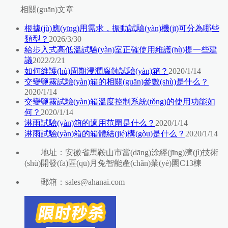
相關(guān)文章
根據(jù)應(yīng)用需求，振動試驗(yàn)機(jī)可分為哪些
類型？
2026/3/30
給步入式高低溫試驗(yàn)室正確使用維護(hù)提一些建
議
2022/2/21
如何維護(hù)周期浸潤腐蝕試驗(yàn)箱？
2020/1/14
交變鹽霧試驗(yàn)箱的相關(guān)參數(shù)是什么？
2020/1/14
交變鹽霧試驗(yàn)箱溫度控制系統(tǒng)的使用功能如
何？
2020/1/14
淋雨試驗(yàn)箱的適用范圍是什么？
2020/1/14
淋雨試驗(yàn)箱的箱體結(jié)構(gòu)是什么？
2020/1/14
地址：安徽省馬鞍山市當(dāng)涂經(jīng)濟(jì)技術
(shù)開發(fā)區(qū)月兔智能產(chǎn)業(yè)園C13棟
郵箱：sales@ahanai.com