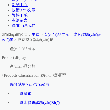
新聞中心
技術(shù)文章
資料下載
在線留言
聯(lián)系我們
當(dāng)前位置：
主頁
>
產(chǎn)品展示
>
腐蝕試驗(yàn)設
(shè)備
> 鹽霧腐蝕試驗(yàn)箱
產(chǎn)品展示
Product display
產(chǎn)品分類
/ Products Classification
點(diǎn)擊展開+
腐蝕試驗(yàn)設(shè)備
鹽霧箱
鹽水噴霧試驗(yàn)機(jī)