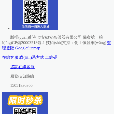
版權(quán)所有 ©安徽安奈儀器有限公司
備案號：皖
I(lǐng)CP備20003513號-1
技術(shù)支持：
化工儀器網(wǎng)
管
理登陸
GoogleSitemap
在線客服
聯(lián)系方式
二維碼
咨詢在線客服
服務(wù)熱線
15051830366