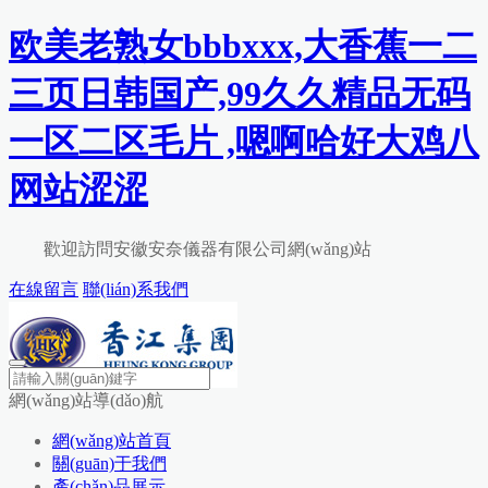
欧美老熟女bbbxxx,大香蕉一二
三页日韩国产,99久久精品无码
一区二区毛片 ,嗯啊哈好大鸡八
网站涩涩
歡迎訪問安徽安奈儀器有限公司網(wǎng)站
在線留言
聯(lián)系我們
網(wǎng)站導(dǎo)航
網(wǎng)站首頁
關(guān)于我們
產(chǎn)品展示