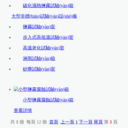
碳化濕熱鹽霧試驗(yàn)箱
大型非標(biāo)試驗(yàn)設(shè)備
鹽霧試驗(yàn)室
步入式高低溫試驗(yàn)室
高溫老化試驗(yàn)室
淋雨試驗(yàn)箱
砂塵試驗(yàn)室
小型鹽霧腐蝕試驗(yàn)箱
查看詳情
共
1
個 每頁 12 個
首頁
上一頁
1
下一頁
尾頁
第
1
頁